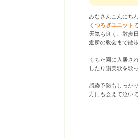
みなさんこんにち
くつろぎユニット
天気も良く、散歩
近所の教会まで散歩
くちた園に入居さ
したり讃美歌を歌
感染予防もしっか
方にも会えて泣い