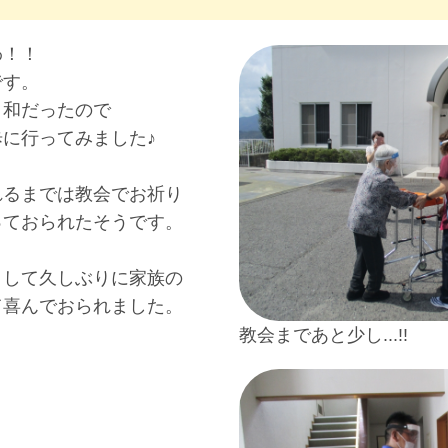
わ！！
です。
日和だったので
に行ってみました♪
れるまでは教会でお祈り
っておられたそうです。
りして久しぶりに家族の
て喜んでおられました。
教会まであと少し...!!