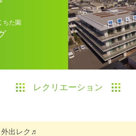
くちた園
グ
レクリエーション
♬外出レク♬