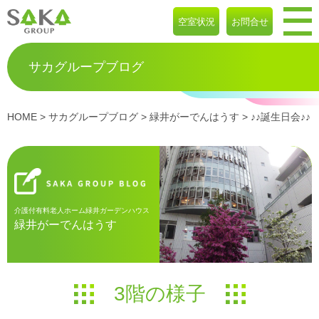
空室状況
お問合せ
サカグループブログ
HOME
>
サカグループブログ
>
緑井がーでんはうす
> ♪♪誕生日会♪♪
介護付有料老人ホーム緑井ガーデンハウス
緑井がーでんはうす
3階の様子