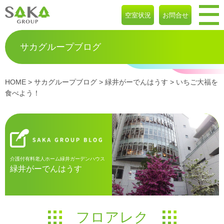
空室状況
お問合せ
サカグループブログ
HOME
>
サカグループブログ
>
緑井がーでんはうす
> いちご大福を
食べよう！
介護付有料老人ホーム緑井ガーデンハウス
緑井がーでんはうす
フロアレク