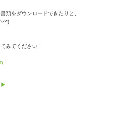
み書類をダウンロードできたりと、
^*)
してみてください！
om
）▶