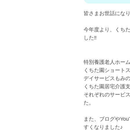
皆さまお世話にな
今年度より、くち
した‼
特別養護老人ホー
くちた園ショート
デイサービスもみ
くちた園居宅介護
それぞれのサービ
た。
また、ブログやYouT
すくなりました♪