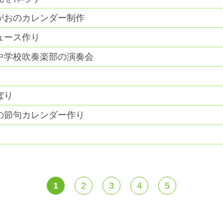
がおのカレンダー制作
ュース作り
中学校吹奏楽部の演奏会
ぼり
の節句カレンダー作り
1
2
3
4
5