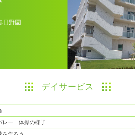
春日野園
デイサービス
会
バレー 体操の様子
花を作ろう