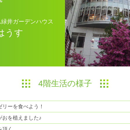
ム緑井ガーデンハウス
はうす
4階生活の様子
ゼリーを食べよう！
がおを植えました♪
を頂く